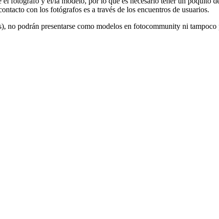
l fotógrafo y el/la modelo, por lo que es necesario tener un poquito de
contacto con los fotógrafos es a través de los encuentros de usuarios.
s), no podrán presentarse como modelos en fotocommunity ni tampoco 