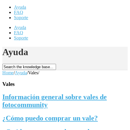
Ayuda
FAQ
Soporte
Ayuda
FAQ
Soporte
Ayuda
Home
/
Ayuda
/
Vales
/
Vales
Información general sobre vales de
fotocommunity
¿Cómo puedo comprar un vale?