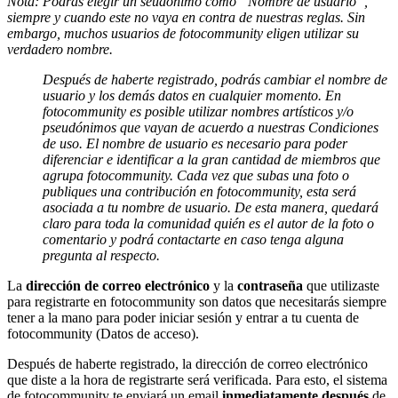
Nota: Podrás elegir un seudónimo como “Nombre de usuario”,
siempre y cuando este no vaya en contra de nuestras reglas. Sin
embargo, muchos usuarios de fotocommunity eligen utilizar su
verdadero nombre.
Después de haberte registrado, podrás cambiar el nombre de
usuario y los demás datos en cualquier momento. En
fotocommunity es posible utilizar nombres artísticos y/o
pseudónimos que vayan de acuerdo a nuestras Condiciones
de uso. El nombre de usuario es necesario para poder
diferenciar e identificar a la gran cantidad de miembros que
agrupa fotocommunity. Cada vez que subas una foto o
publiques una contribución en fotocommunity, esta será
asociada a tu nombre de usuario. De esta manera, quedará
claro para toda la comunidad quién es el autor de la foto o
comentario y podrá contactarte en caso tenga alguna
pregunta al respecto.
La
dirección de correo electrónico
y la
contraseña
que utilizaste
para registrarte en fotocommunity son datos que necesitarás siempre
tener a la mano para poder iniciar sesión y entrar a tu cuenta de
fotocommunity (Datos de acceso).
Después de haberte registrado, la dirección de correo electrónico
que diste a la hora de registrarte será verificada. Para esto, el sistema
de fotocommunity te enviará un email
inmediatamente después
de