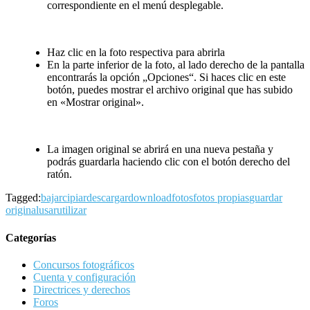
correspondiente en el menú desplegable.
Haz clic en la foto respectiva para abrirla
En la parte inferior de la foto, al lado derecho de la pantalla
encontrarás la opción „Opciones“. Si haces clic en este
botón, puedes mostrar el archivo original que has subido
en «Mostrar original».
La imagen original se abrirá en una nueva pestaña y
podrás guardarla haciendo clic con el botón derecho del
ratón.
Tagged:
bajar
cipiar
descargar
download
fotos
fotos propias
guardar
original
usar
utilizar
Categorías
Concursos fotográficos
Cuenta y configuración
Directrices y derechos
Foros