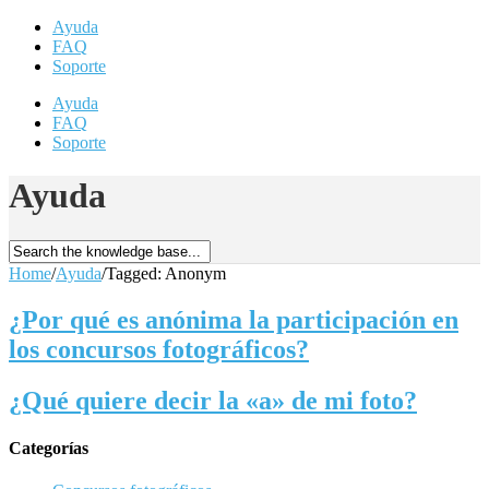
Ayuda
FAQ
Soporte
Ayuda
FAQ
Soporte
Ayuda
Home
/
Ayuda
/
Tagged: Anonym
¿Por qué es anónima la participación en
los concursos fotográficos?
¿Qué quiere decir la «a» de mi foto?
Categorías