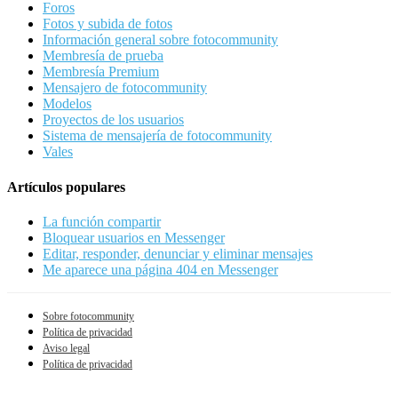
Foros
Fotos y subida de fotos
Información general sobre fotocommunity
Membresía de prueba
Membresía Premium
Mensajero de fotocommunity
Modelos
Proyectos de los usuarios
Sistema de mensajería de fotocommunity
Vales
Artículos populares
La función compartir
Bloquear usuarios en Messenger
Editar, responder, denunciar y eliminar mensajes
Me aparece una página 404 en Messenger
Sobre fotocommunity
Política de privacidad
Aviso legal
Política de privacidad