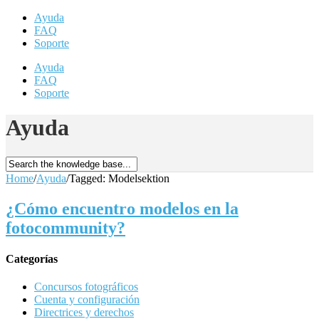
Ayuda
FAQ
Soporte
Ayuda
FAQ
Soporte
Ayuda
Home
/
Ayuda
/
Tagged: Modelsektion
¿Cómo encuentro modelos en la
fotocommunity?
Categorías
Concursos fotográficos
Cuenta y configuración
Directrices y derechos