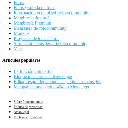
Foros
Fotos y subida de fotos
Información general sobre fotocommunity
Membresía de prueba
Membresía Premium
Mensajero de fotocommunity
Modelos
Proyectos de los usuarios
Sistema de mensajería de fotocommunity
Vales
Artículos populares
La función compartir
Bloquear usuarios en Messenger
Editar, responder, denunciar y eliminar mensajes
Me aparece una página 404 en Messenger
Sobre fotocommunity
Política de privacidad
Aviso legal
Política de privacidad